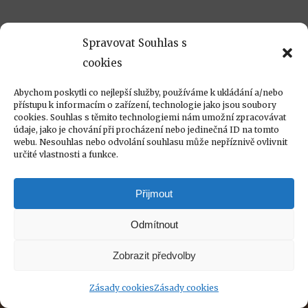
Spravovat Souhlas s
cookies
Abychom poskytli co nejlepší služby, používáme k ukládání a/nebo
přístupu k informacím o zařízení, technologie jako jsou soubory
cookies. Souhlas s těmito technologiemi nám umožní zpracovávat
údaje, jako je chování při procházení nebo jedinečná ID na tomto
webu. Nesouhlas nebo odvolání souhlasu může nepříznivě ovlivnit
určité vlastnosti a funkce.
Přijmout
Odmítnout
©2023, realizace
@svetmasla
Zobrazit předvolby
facebook
instagram
Zásady cookies
Zásady cookies